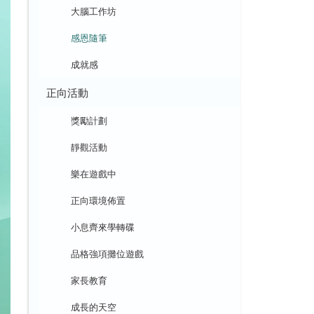
大腦工作坊
感恩隨筆
成就感
正向活動
獎勵計劃
靜觀活動
樂在遊戲中
正向環境佈置
小息齊來學轉碟
品格強項攤位遊戲
家長教育
成長的天空