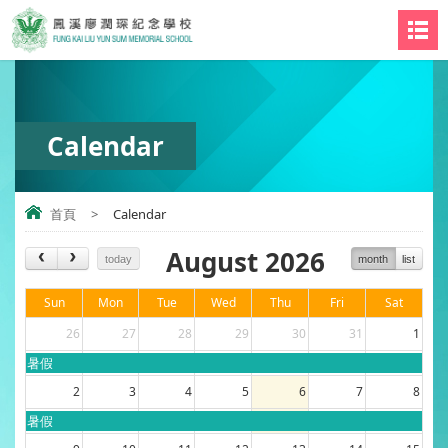
Calendar
首頁
>
Calendar
August 2026
today
month
list
Sun
Mon
Tue
Wed
Thu
Fri
Sat
26
27
28
29
30
31
1
暑假
2
3
4
5
6
7
8
暑假