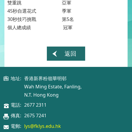
雙重跳
亞軍
45秒自選花式
季軍
30秒技巧挑戰
第5名
個人總成績
冠軍
返回
地址:
香港新界粉嶺華明邨
Wah Ming Estate, Fanling,
N.T. Hong Kong
電話:
2677 2311
傳真:
2675 7241
電郵:
lys@fklys.edu.hk