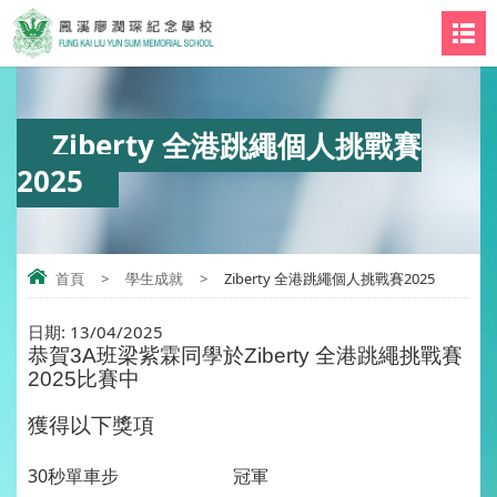
Ziberty 全港跳繩個人挑戰賽
2025
首頁
>
學生成就
>
Ziberty 全港跳繩個人挑戰賽2025
日期:
13/04/2025
恭賀3A班
梁紫霖
同學於
Ziberty 全港跳繩挑戰賽
2025比賽中
獲得以下獎項
30秒單車步
冠軍