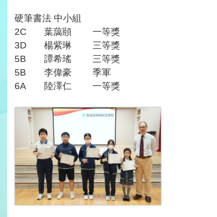
硬筆書法 中小組
2C
葉藹頤
一等獎
3D
楊紫琳
三等獎
5B
譚希瑤
三等獎
5B
李偉豪
季軍
6A
陸澤仁
一等獎