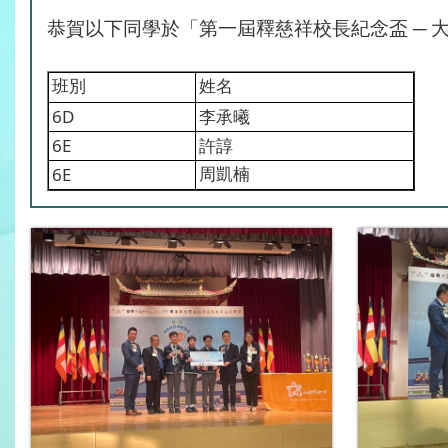
恭賀以下同學於「
第一屆釋慈祥校長紀念盃 ─ 
班別
姓名
6D
李承曦
6E
許諄
6E
周凱楠