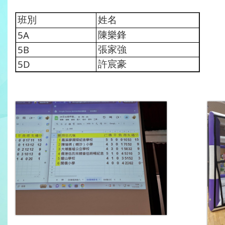
班別
姓名
5A
陳樂鋒
5B
張家強
5D
許宸豪