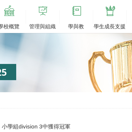
學校概覽
管理與組織
學與教
學生成長支援
5
」
小學組division 3
中獲得冠軍