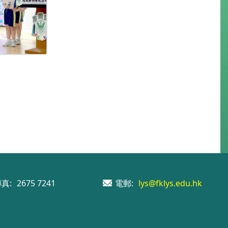
真:
2675 7241
電郵:
lys@fklys.edu.hk